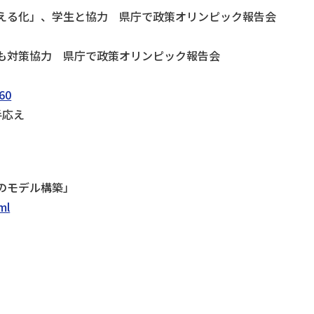
見える化」、学生と協力 県庁で政策オリンピック報告会
も対策協力 県庁で政策オリンピック報告会
）
960
手応え
のモデル構築」
ml