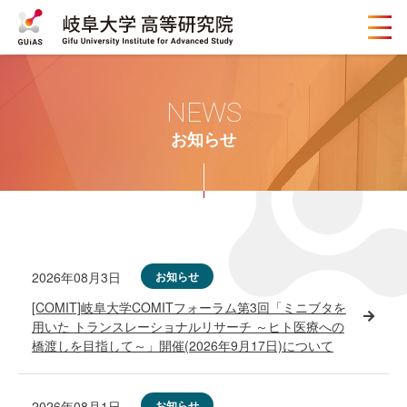
メ
ニ
ュ
ー
ボ
NEWS
タ
ン
お知らせ
2026年08月3日
お知らせ
[COMIT]岐阜大学COMITフォーラム第3回「ミニブタを
用いた トランスレーショナルリサーチ ～ヒト医療への
橋渡しを目指して～」開催(2026年9月17日)について
2026年08月1日
お知らせ