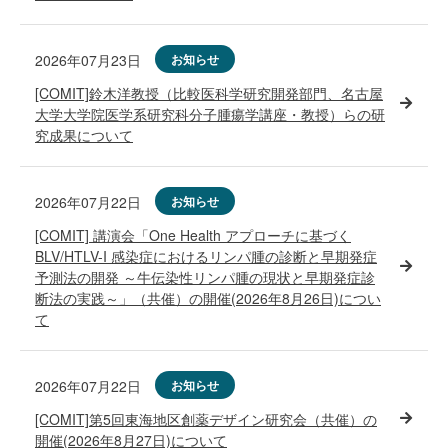
2026年07月23日
お知らせ
[COMIT]鈴木洋教授（比較医科学研究開発部門、名古屋
大学大学院医学系研究科分子腫瘍学講座・教授）らの研
究成果について
2026年07月22日
お知らせ
[COMIT] 講演会「One Health アプローチに基づく
BLV/HTLV-I 感染症におけるリンパ腫の診断と早期発症
予測法の開発 ～牛伝染性リンパ腫の現状と早期発症診
断法の実践～」（共催）の開催(2026年8月26日)につい
て
2026年07月22日
お知らせ
[COMIT]第5回東海地区創薬デザイン研究会（共催）の
開催(2026年8月27日)について