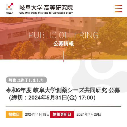
メ
ニ
ュ
ー
ボ
PUBLIC OFFERING
タ
ン
公募情報
募集は終了しました
令和6年度 岐阜大学創薬シーズ共同研究 公募
（締切：2024年5月31日(金) 17:00）
掲載日
2024年4月18日
情報更新日
2024年7月29日