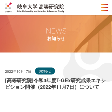
メ
ニ
ュ
ー
ボ
NEWS
タ
ン
お知らせ
2022年10月17日
お知らせ
[高等研究院]令和4年度T-GEx研究成果エキシ
ビション開催（2022年11月7日）について