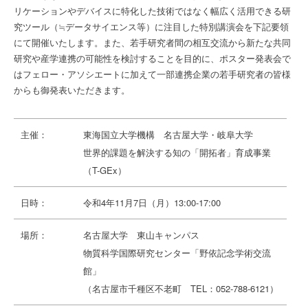
リケーションやデバイスに特化した技術ではなく幅広く活用できる研
究ツール（≒データサイエンス等）に注目した特別講演会を下記要領
にて開催いたします。また、若手研究者間の相互交流から新たな共同
研究や産学連携の可能性を検討することを目的に、ポスター発表会で
はフェロー・アソシエートに加えて一部連携企業の若手研究者の皆様
からも御発表いただきます。
主催：
東海国立大学機構 名古屋大学・岐阜大学
世界的課題を解決する知の「開拓者」育成事業
（T-GEx）
日時：
令和4年11月7日（月）13:00-17:00
場所：
名古屋大学 東山キャンパス
物質科学国際研究センター「野依記念学術交流
館」
（名古屋市千種区不老町 TEL：052-788-6121）