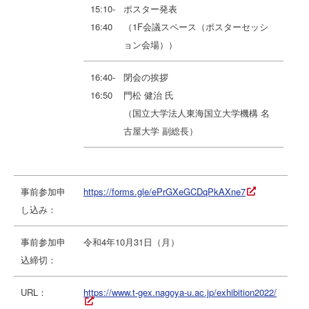
15:10-
ポスター発表
16:40
（1F会議スペース（ポスターセッシ
ョン会場））
16:40-
閉会の挨拶
16:50
門松 健治 氏
（国立大学法人東海国立大学機構 名
古屋大学 副総長）
事前参加申
https://forms.gle/ePrGXeGCDqPkAXne7
し込み：
事前参加申
令和4年10月31日（月）
込締切：
URL：
https://www.t-gex.nagoya-u.ac.jp/exhibition2022/