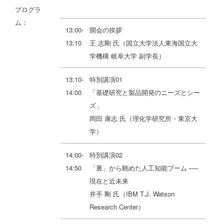
プログラ
ム：
13:00-
開会の挨拶
13:10
王 志剛 氏（国立大学法人東海国立大
学機構 岐阜大学 副学長）
13:10-
特別講演01
14:00
「基礎研究と製品開発のニーズとシー
ズ」
岡田 康志 氏（理化学研究所・東京大
学）
14:00-
特別講演02
14:50
「裏」から眺めた人工知能ブーム ──
現在と近未来
井手 剛 氏（IBM T.J. Watson
Research Center）