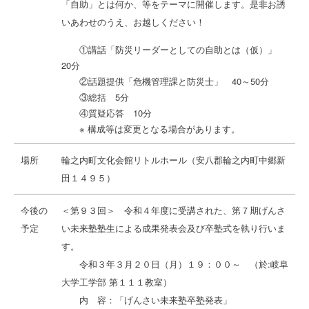
「自助」とは何か、等をテーマに開催します。是非お誘
いあわせのうえ、お越しください！
①講話「防災リーダーとしての自助とは（仮）」
20分
②話題提供「危機管理課と防災士」 40～50分
③総括 5分
④質疑応答 10分
※ 構成等は変更となる場合があります。
場所
輪之内町文化会館リトルホール（安八郡輪之内町中郷新
田１４９５）
今後の
＜第９３回＞ 令和４年度に受講された、第７期げんさ
予定
い未来塾塾生による成果発表会及び卒塾式を執り行いま
す。
令和３年３月２０日（月）１９：００～ （於:岐阜
大学工学部 第１１１教室）
内 容：「げんさい未来塾卒塾発表」