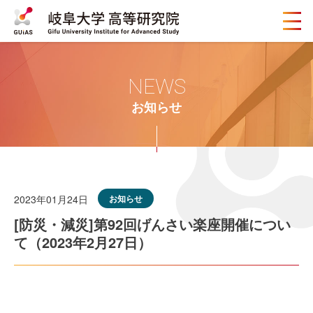
メ
ニ
ュ
ー
ボ
NEWS
タ
ン
お知らせ
2023年01月24日
お知らせ
[防災・減災]第92回げんさい楽座開催につい
て（2023年2月27日）