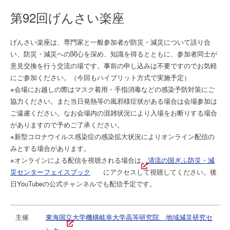
第92回げんさい楽座
げんさい楽座は、専門家と一般参加者が防災・減災について語り合
い、防災・減災への関心を深め、知識を得るとともに、参加者同士が
意見交換を行う交流の場です。事前の申し込みは不要ですのでお気軽
にご参加ください。（今回もハイブリット方式で実施予定）
※会場にお越しの際はマスク着用・手指消毒などの感染予防対策にご
協力ください。また当日発熱等の風邪様症状がある場合は会場参加は
ご遠慮ください。なお会場内の混雑状況により入場をお断りする場合
がありますので予めご了承ください。
※新型コロナウイルス感染症の感染拡大状況によりオンライン配信の
みとする場合があります。
※オンラインによる配信を視聴される場合は、
清流の国ぎふ防災・減
災センターフェイスブック
にアクセスして視聴してください。後
日YouTubeの公式チャンネルでも配信予定です。
主催
東海国立大学機構岐阜大学高等研究院 地域減災研究セ