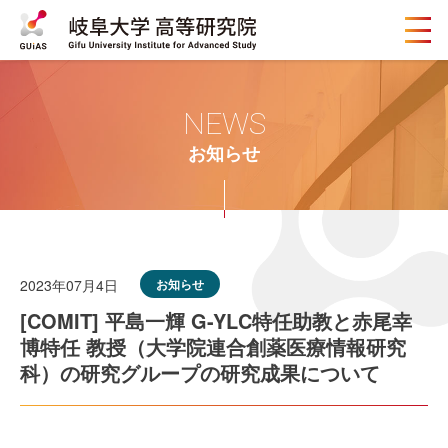
メ
ニ
ュ
ー
ボ
NEWS
タ
ン
お知らせ
2023年07月4日
お知らせ
[COMIT] 平島一輝 G-YLC特任助教と赤尾幸
博特任 教授（大学院連合創薬医療情報研究
科）の研究グループの研究成果について