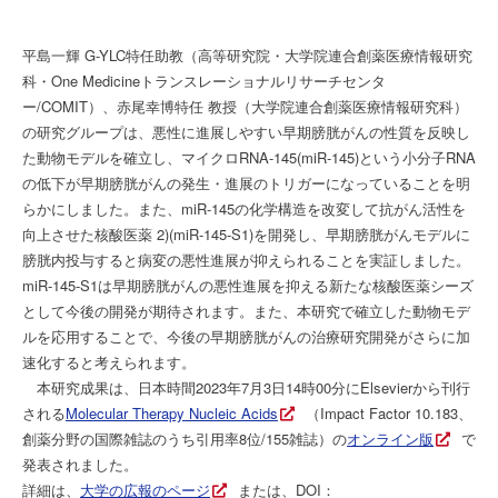
平島一輝 G-YLC特任助教（高等研究院・大学院連合創薬医療情報研究
科・One Medicineトランスレーショナルリサーチセンタ
ー/COMIT）、赤尾幸博特任 教授（大学院連合創薬医療情報研究科）
の研究グループは、悪性に進展しやすい早期膀胱がんの性質を反映し
た動物モデルを確立し、マイクロRNA-145(miR-145)という小分子RNA
の低下が早期膀胱がんの発生・進展のトリガーになっていることを明
らかにしました。また、miR-145の化学構造を改変して抗がん活性を
向上させた核酸医薬 2)(miR-145-S1)を開発し、早期膀胱がんモデルに
膀胱内投与すると病変の悪性進展が抑えられることを実証しました。
miR-145-S1は早期膀胱がんの悪性進展を抑える新たな核酸医薬シーズ
として今後の開発が期待されます。また、本研究で確立した動物モデ
ルを応用することで、今後の早期膀胱がんの治療研究開発がさらに加
速化すると考えられます。
本研究成果は、日本時間2023年7月3日14時00分にElsevierから刊行
される
Molecular Therapy Nucleic Acids
（Impact Factor 10.183、
創薬分野の国際雑誌のうち引用率8位/155雑誌）の
オンライン版
で
発表されました。
詳細は、
大学の広報のページ
または、DOI：