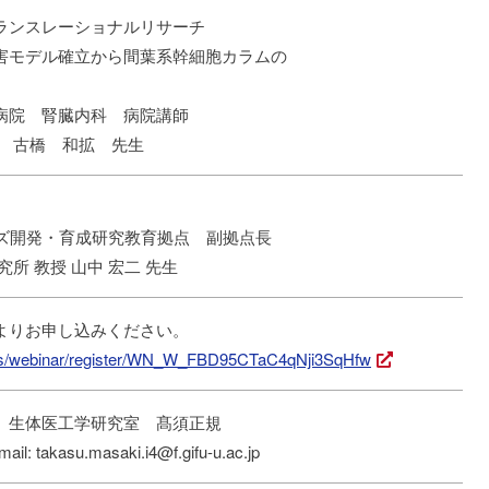
ランスレーショナルリサーチ
モデル確立から間葉系幹細胞カラムの
病院 腎臓内科 病院講師
院 古橋 和拡 先生
創薬シーズ開発・育成研究教育拠点 副拠点長
所 教授 山中 宏二 先生
よりお申し込みください。
.us/webinar/register/WN_W_FBD95CTaC4qNji3SqHfw
 生体医工学研究室 髙須正規
il: takasu.masaki.i4@f.gifu-u.ac.jp