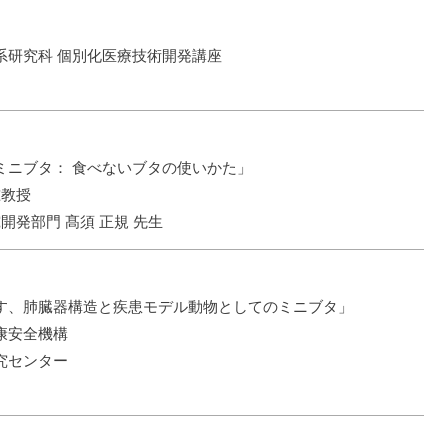
系研究科 個別化医療技術開発講座
ミニブタ： 食べないブタの使いかた」
准教授
究開発部門 髙須 正規 先生
す、肺臓器構造と疾患モデル動物としてのミニブタ」
康安全機構
究センター