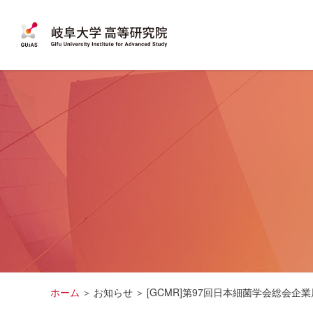
ホーム
お知らせ
[GCMR]第97回日本細菌学会総会企業