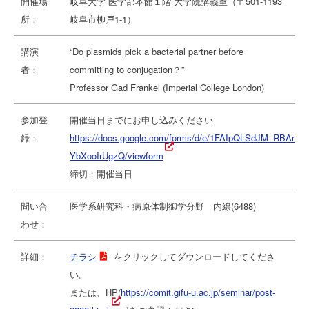
開催場
岐阜大学 医学部本館１階 大学院講義室（〒501-1193
所：
岐阜市柳戸1-1）
講演
“Do plasmids pick a bacterial partner before
者：
committing to conjugation？”
Professor Gad Frankel (Imperial College London)
参加登
開催当日までにお申し込みください
録：
https://docs.google.com/forms/d/e/1FAIpQLSdJM_RBA
YbXooIrUgzQ/viewform
締切：開催当日
問い合
医学系研究科・病原体制御学分野 内線(6488)
わせ：
詳細：
チラシ
をクリックしてダウンロードしてくださ
い。
または、HP(
https://comit.gifu-u.ac.jp/seminar/post-