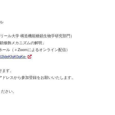
ル
 リール大学 構造機能糖鎖生物学研究部門）
鎖修飾メカニズムの解明」
ホール（＋Zoomによるオンライン配信）
qU2jdeKfqK0qKe-
けます。
アドレスから参加登録をお願いいたします。
ください。