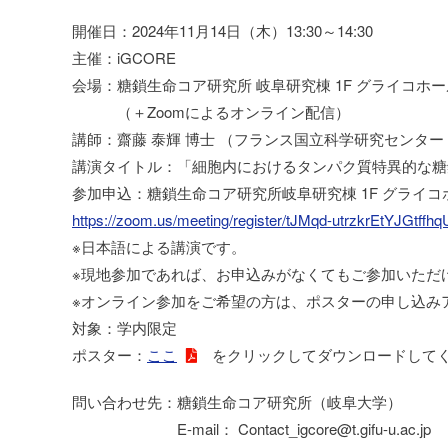
開催日：2024年11月14日（木）13:30～14:30
主催：iGCORE
会場：糖鎖生命コア研究所 岐阜研究棟 1F グライコホー
（＋Zoomによるオンライン配信）
講師：齋藤 泰輝 博士 （フランス国立科学研究センター
講演タイトル：「細胞内におけるタンパク質特異的な糖
参加申込：糖鎖生命コア研究所岐阜研究棟 1F グライコ
https://zoom.us/meeting/register/tJMqd-utrzkrEtYJGtffh
※日本語による講演です。
※現地参加であれば、お申込みがなくてもご参加いただ
※オンライン参加をご希望の方は、ポスターの申し込み
対象：学内限定
ポスター：
ここ
をクリックしてダウンロードして
問い合わせ先：糖鎖生命コア研究所（岐阜大学）
E-mail： Contact_igcore@t.gifu-u.ac.jp