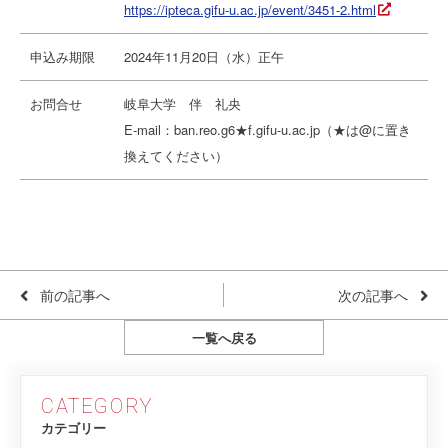
https://ipteca.gifu-u.ac.jp/event/3451-2.html
申込み期限
2024年11月20日（水）正午
お問合せ
岐阜大学 伴 礼央
E-mail：ban.reo.g6★f.gifu-u.ac.jp（★は@に置き
換えてください）
前の記事へ
次の記事へ
一覧へ戻る
CATEGORY
カテゴリー