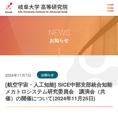
メ
ニ
ュ
ー
ボ
NEWS
タ
ン
お知らせ
2024年11月7日
お知らせ
[航空宇宙・人工知能] SICE中部支部統合知能
メカトロシステム研究委員会 講演会（共
催）の開催について(2024年11月25日)