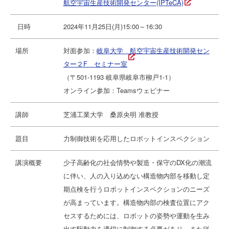
航空宇宙生産技術開発センター(IPTeCA)
日時
2024年11月25日(月)15:00～16:30
場所
対面参加：
岐阜大学 航空宇宙生産技術開発セン
ター２F セミナー室
（〒501-1193 岐阜県岐阜市柳戸1-1）
オンライン参加：Teamsウェビナー
講師
芝浦工業大学 桑原央明 准教授
題目
力制御技術を応用したロボットインスペクション
講演概要
少子高齢化の社会情勢や製造・保守のDX化の潮流
に伴い、人の入り込めない構造物内部を移動し定
期点検を行うロボットインスペクションのニーズ
が高まっています。構造物内部の検査位置にアク
セスするためには、ロボットの姿勢や運動を生み
出す駆動力を適切に制御する必要があり、また従