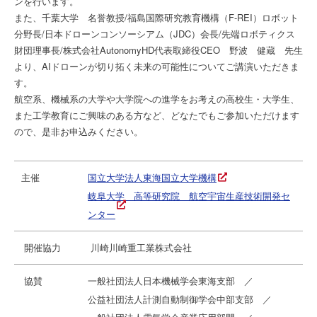
ンを行います。
また、千葉大学 名誉教授/福島国際研究教育機構（F-REI）ロボット
分野長/日本ドローンコンソーシアム（JDC）会長/先端ロボティクス
財団理事長/株式会社AutonomyHD代表取締役CEO 野波 健蔵 先生
より、AIドローンが切り拓く未来の可能性についてご講演いただきま
す。
航空系、機械系の大学や大学院への進学をお考えの高校生・大学生、
また工学教育にご興味のある方など、どなたでもご参加いただけます
ので、是非お申込みください。
主催
国立大学法人東海国立大学機構
岐阜大学 高等研究院 航空宇宙生産技術開発セ
ンター
開催協力
川崎川崎重工業株式会社
協賛
一般社団法人日本機械学会東海支部 ／
公益社団法人計測自動制御学会中部支部 ／