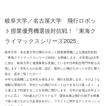
岐阜大学／名古屋大学 飛行ロボッ
ト授業優秀機選抜対抗戦！「東海ク
ライマックスシリーズ2025」
岐阜大学、名古屋大学の飛行ロボット授業優秀機による選抜対抗戦
「東海クライマックスシリーズ2025」を開催します。今年度は2大学
に加え、岐阜大学と連携事業を実施している中日本航空専門学校も出
場します！学生たちの企画、設計、製作した飛行ロボットが空に舞う
姿を、是非ご覧ください！
今年も送風機による外乱を発生させ、飛行を阻害します。そのような
過酷な環境の中、学生たちの飛行ロボットはできるだけ真っすぐ、よ
り遠くまで到達することを目標に飛行します。今年の会場は去年より
さらに広く、70m越えのフライトも!? 競技会後は飛行の様子を映像
で振り返りながら大反省会を行い、フライトに関するディスカッショ