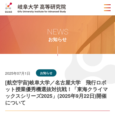
メ
ニ
ュ
ー
ボ
NEWS
タ
ン
お知らせ
2025年07月1日
お知らせ
[航空宇宙]岐阜大学／名古屋大学 飛行ロボ
ット授業優秀機選抜対抗戦！「東海クライマ
ックスシリーズ2025」(2025年9月22日)開催
について