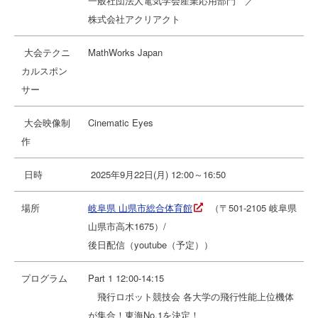
一般社団法人電気学会産業応用部門 ／
株式会社アクリアクト
大会テクニ
MathWorks Japan
カルスポン
サー
大会映像制
Cinematic Eyes
作
日時
2025年9月22日(月) 12:00～16:50
場所
岐阜県 山県市総合体育館
（〒501-2105 岐阜県
山県市高木1675）/
後日配信（youtube（予定））
プログラム
Part 1 12:00-14:15
飛行ロボット競技会 各大学の飛行性能上位機体
が集合！東海No.1を決定！