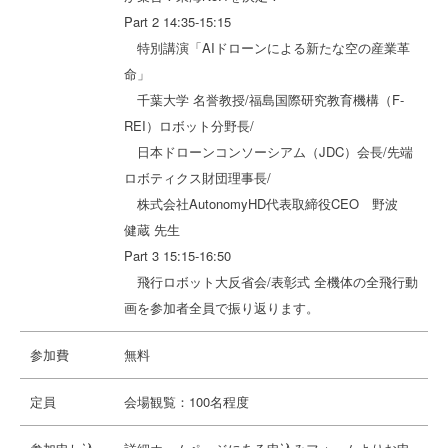
Part 2 14:35-15:15
特別講演「AIドローンによる新たな空の産業革
命」
千葉大学 名誉教授/福島国際研究教育機構（F-
REI）ロボット分野長/
日本ドローンコンソーシアム（JDC）会長/先端
ロボティクス財団理事長/
株式会社AutonomyHD代表取締役CEO 野波
健蔵 先生
Part 3 15:15-16:50
飛行ロボット大反省会/表彰式 全機体の全飛行動
画を参加者全員で振り返ります。
参加費
無料
定員
会場観覧：100名程度