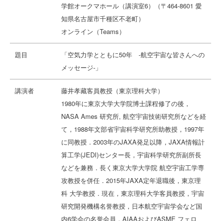
学館オークマホール（講演室6）（〒464-8601 愛
知県名古屋市千種区不老町）
オンライン（Teams）
題目
「空気力学とともに50年 -航空宇宙な皆さんへの
メッセージ-」
講演者
藤井孝藏客員教授（東京理科大学）
1980年に東京大学大学院博士課程修了の後，
NASA Ames 研究所, 航空宇宙技術研究所などを経
て，1988年文部省宇宙科学研究所助教授，1997年
に同教授．2003年のJAXA発足以降，JAXA情報計
算工学(JEDI)センター長，宇宙科学研究所副所長
などを兼務．長く東京大学大学院 航空宇宙工学専
攻教授を併任．2015年JAXA定年退職後，東京理
科 大学教授．現在，東京理科大学客員教授，宇宙
研究開発機構名誉教授，日本航空宇宙学会など国
内6学会の名誉会員．AIAAおよびASME フェロ