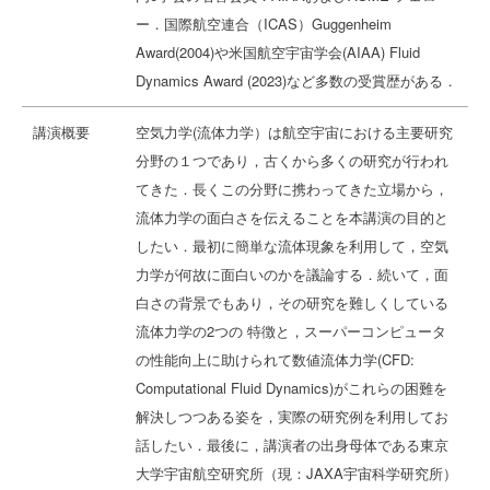
ー．国際航空連合（ICAS）Guggenheim
Award(2004)や米国航空宇宙学会(AIAA) Fluid
Dynamics Award (2023)など多数の受賞歴がある．
講演概要
空気力学(流体力学）は航空宇宙における主要研究
分野の１つであり，古くから多くの研究が行われ
てきた．長くこの分野に携わってきた立場から，
流体力学の面白さを伝えることを本講演の目的と
したい．最初に簡単な流体現象を利用して，空気
力学が何故に面白いのかを議論する．続いて，面
白さの背景でもあり，その研究を難しくしている
流体力学の2つの 特徴と，スーパーコンピュータ
の性能向上に助けられて数値流体力学(CFD:
Computational Fluid Dynamics)がこれらの困難を
解決しつつある姿を，実際の研究例を利用してお
話したい．最後に，講演者の出身母体である東京
大学宇宙航空研究所（現：JAXA宇宙科学研究所）