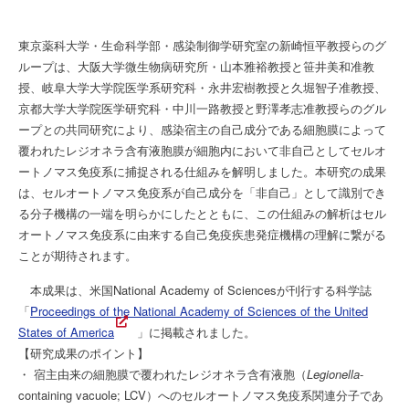
東京薬科大学・生命科学部・感染制御学研究室の新崎恒平教授らのグ
ループは、大阪大学微生物病研究所・山本雅裕教授と笹井美和准教
授、岐阜大学大学院医学系研究科・永井宏樹教授と久堀智子准教授、
京都大学大学院医学研究科・中川一路教授と野澤孝志准教授らのグル
ープとの共同研究により、感染宿主の自己成分である細胞膜によって
覆われたレジオネラ含有液胞膜が細胞内において非自己としてセルオ
ートノマス免疫系に捕捉される仕組みを解明しました。本研究の成果
は、セルオートノマス免疫系が自己成分を「非自己」として識別でき
る分子機構の一端を明らかにしたとともに、この仕組みの解析はセル
オートノマス免疫系に由来する自己免疫疾患発症機構の理解に繋がる
ことが期待されます。
本成果は、米国National Academy of Sciencesが刊行する科学誌
「
Proceedings of the National Academy of Sciences of the United
States of America
」に掲載されました。
【研究成果のポイント】
・ 宿主由来の細胞膜で覆われたレジオネラ含有液胞（
Legionella
-
containing vacuole; LCV）へのセルオートノマス免疫系関連分子であ