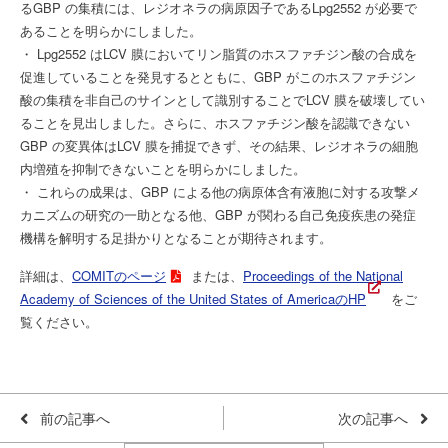
るGBP の集積には、レジオネラの病原因子であるLpg2552 が必要で
あることを明らかにしました。
・ Lpg2552 はLCV 膜においてリン脂質のホスファチジン酸の合成を
促進していることを発見するとともに、GBP がこのホスファチジン
酸の集積を非自己のサインとして識別することでLCV 膜を破壊してい
ることを見出しました。さらに、ホスファチジン酸を認識できない
GBP の変異体はLCV 膜を捕捉できず、その結果、レジオネラの細胞
内増殖を抑制できないことを明らかにしました。
・ これらの成果は、GBP による他の病原体含有液胞に対する攻撃メ
カニズムの研究の一助となる他、GBP が関わる自己免疫疾患の発症
機構を解明する足掛かりとなることが期待されます。
詳細は、
COMITのページ
または、
Proceedings of the National
Academy of Sciences of the United States of AmericaのHP
をご
覧ください。
前の記事へ
次の記事へ