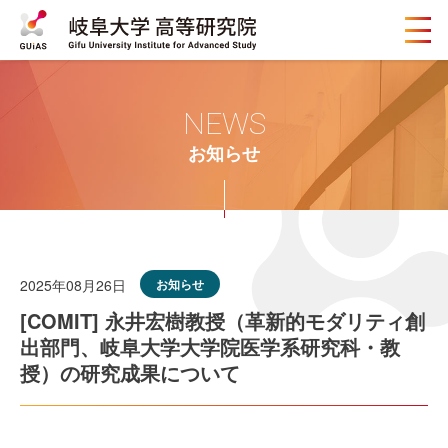
メ
ニ
ュ
ー
ボ
NEWS
タ
ン
お知らせ
2025年08月26日
お知らせ
[COMIT] 永井宏樹教授（革新的モダリティ創
出部門、岐阜大学大学院医学系研究科・教
授）の研究成果について