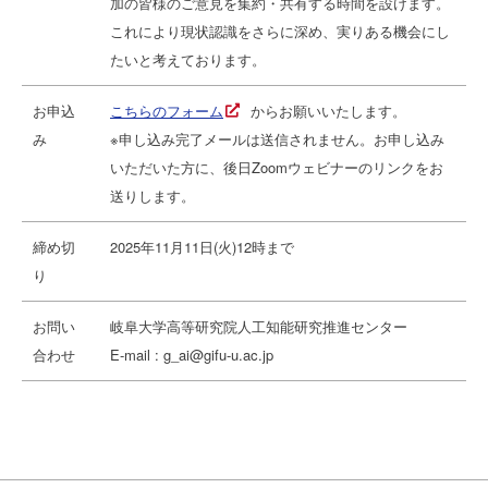
加の皆様のご意見を集約・共有する時間を設けます。
これにより現状認識をさらに深め、実りある機会にし
たいと考えております。
お申込
こちらのフォーム
からお願いいたします。
み
※申し込み完了メールは送信されません。お申し込み
いただいた方に、後日Zoomウェビナーのリンクをお
送りします。
締め切
2025年11月11日(火)12時まで
り
お問い
岐阜大学高等研究院人工知能研究推進センター
合わせ
E-mail : g_ai@gifu-u.ac.jp