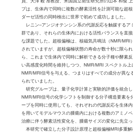
員、大澤 毅 准教授、米国国立衛生研究所の山本 和俊 上級研究員
プは、生体内で同時に複数の酵素活性を計測可能な超核
ダーゼ活性の同時検出に世界で初めて成功しました。
レニン–アンジオテンシン系の代謝反応を触媒するア
群であり、それらの生体内における活性バランスを直接
な課題でした。超核偏極は、核磁気共鳴法（NMR/MR
されていますが、超核偏極状態の寿命が数十秒に限られ
ら、これまで生体内で同時に解析できる分子種や酵素反
い高感度化時間を維持しつつ、NMR/MRI スペクト
NMR/MRI信号を与える、つまりはすべての成分が異
られていました。
研究グループは、量子化学計算と実験的評価を統合し
NMR/MRI信号の化学シフトを制御する分子構造要素
ーブを同時に使用しても、それぞれの代謝反応を生体内
を用いてモデルマウスの腫瘍内における複数のアミノペ
治療に伴う酵素活性変化を、腫瘍サイズの変化に先立っ
本研究で確立した分子設計原理と超核偏極MRI多重解