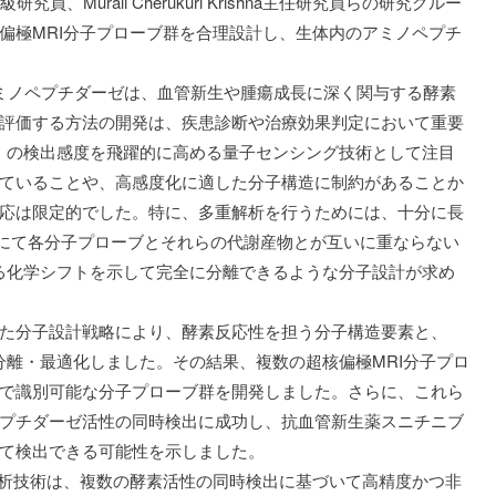
、Murali Cherukuri Krishna主任研究員らの研究グルー
偏極MRI分子プローブ群を合理設計し、生体内のアミノペプチ
ミノペプチダーゼは、血管新生や腫瘍成長に深く関与する酵素
評価する方法の開発は、疾患診断や治療効果判定において重要
I）の検出感度を飛躍的に高める量子センシング技術として注目
ていることや、高感度化に適した分子構造に制約があることか
応は限定的でした。特に、多重解析を行うためには、十分に長
ル上にて各分子プローブとそれらの代謝産物とが互いに重ならない
なる化学シフトを示して完全に分離できるような分子設計が求め
た分子設計戦略により、酵素反応性を担う分子構造要素と、
を分離・最適化しました。その結果、複数の超核偏極MRI分子プロ
で識別可能な分子プローブ群を開発しました。さらに、これら
プチダーゼ活性の同時検出に成功し、抗血管新生薬スニチニブ
て検出できる可能性を示しました。
析技術は、複数の酵素活性の同時検出に基づいて高精度かつ非