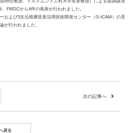
学高等研究院特任教授、ドルトムント工科大学名誉教授）による基調講演
、FMDCから4件の発表が行われました。
および3次元積層造形活用技術開発センター（G-ICAM）の見
論が行われました。
次の記事へ
へ戻る