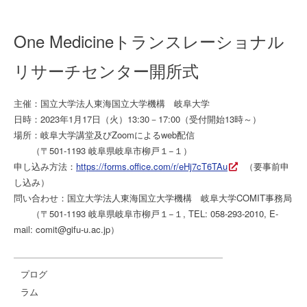
One Medicineトランスレーショナル
リサーチセンター開所式
主催：国立大学法人東海国立大学機構 岐阜大学
日時：2023年1月17日（火）13:30－17:00（受付開始13時～）
場所：岐阜大学講堂及びZoomによるweb配信
（〒501-1193 岐阜県岐阜市柳戸１−１）
申し込み方法：
https://forms.office.com/r/eHj7cT6TAu
（要事前申
し込み）
問い合わせ：国立大学法人東海国立大学機構 岐阜大学COMIT事務局
（〒501-1193 岐阜県岐阜市柳戸１−１, TEL: 058-293-2010, E-
mail: comit@gifu-u.ac.jp）
プログ
ラム