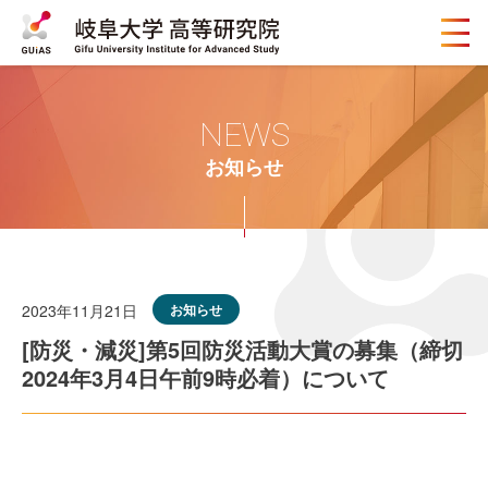
メ
ニ
ュ
ー
ボ
NEWS
タ
ン
お知らせ
2023年11月21日
お知らせ
[防災・減災]第5回防災活動大賞の募集（締切
2024年3月4日午前9時必着）について