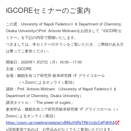
iGCOREセミナーのご案内
この度、University of Napoli FedericoⅡ & Department of Chemistry,
Osaka UniversityのProf. Antonio Molinaroをお招きして『iGCOREセ
ミナー』を下記の内容で開催いたします。
つきましては、本セミナーのチラシをご覧いただき、ご興味のある方
は奮ってご参加ください。
開催日：2025年1 月27日（月）16:00～17:00
主催：iGCORE
会場：糖鎖生命コア研究所 岐阜研究棟 1F グライコホール
（＋Zoomによるオンライン配信）
講師：Prof. Antonio Molinaro （University of Napoli FedericoⅡ &
Department of Chemistry, Osaka University）
講演タイトル：「The power of sugars」
参加申込：糖鎖生命コア研究所岐阜研究棟 1F グライコホール（＋
Zoomによるオンライン配信）
https://zoom.us/meeting/register/xBMuV0RgTR61m2cC4P4KKA
※現地参加であれば、お申込みがなくてもご参加いただけます。