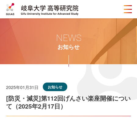
メ
ニ
ュ
ー
ボ
NEWS
タ
ン
お知らせ
2025年01月31日
お知らせ
[防災・減災]第112回げんさい楽座開催につい
て（2025年2月17日）