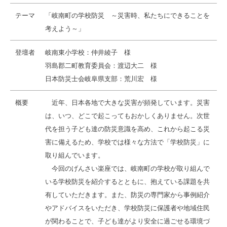
テーマ
「岐南町の学校防災 ～災害時、私たちにできることを
考えよう～」
登壇者
岐南東小学校：仲井綾子 様
羽島郡二町教育委員会：渡辺大二 様
日本防災士会岐阜県支部：荒川宏 様
概要
近年、日本各地で大きな災害が頻発しています。災害
は、いつ、どこで起こってもおかしくありません。次世
代を担う子ども達の防災意識を高め、これから起こる災
害に備えるため、学校では様々な方法で「学校防災」に
取り組んでいます。
今回のげんさい楽座では、岐南町の学校が取り組んで
いる学校防災を紹介するとともに、抱えている課題を共
有していただきます。また、防災の専門家から事例紹介
やアドバイスをいただき、学校防災に保護者や地域住民
が関わることで、子ども達がより安全に過ごせる環境づ