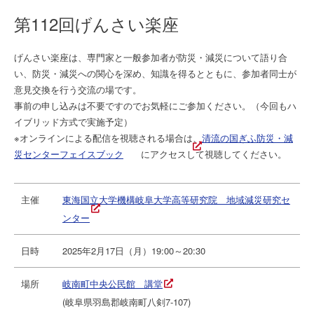
第112回げんさい楽座
げんさい楽座は、専門家と一般参加者が防災・減災について語り合
い、防災・減災への関心を深め、知識を得るとともに、参加者同士が
意見交換を行う交流の場です。
事前の申し込みは不要ですのでお気軽にご参加ください。（今回もハ
イブリッド方式で実施予定）
※オンラインによる配信を視聴される場合は、
清流の国ぎふ防災・減
災センターフェイスブック
にアクセスして視聴してください。
主催
東海国立大学機構岐阜大学高等研究院 地域減災研究セ
ンター
日時
2025年2月17日（月）19:00～20:30
場所
岐南町中央公民館 講堂
(岐阜県羽島郡岐南町八剣7-107)