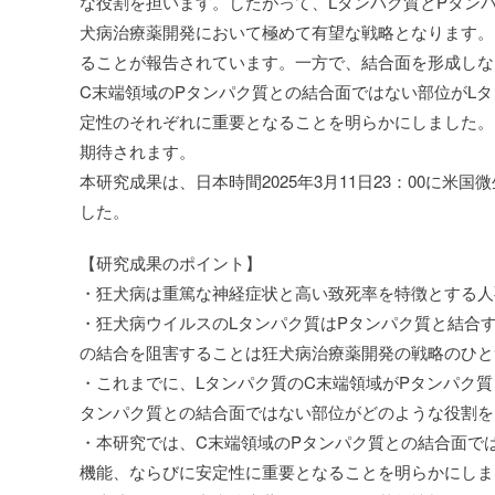
な役割を担います。したがって、Lタンパク質とPタンパ
犬病治療薬開発において極めて有望な戦略となります。
ることが報告されています。一方で、結合面を形成しな
C末端領域のPタンパク質との結合面ではない部位がLタ
定性のそれぞれに重要となることを明らかにしました。
期待されます。
本研究成果は、日本時間2025年3月11日23：00に米国微生物
した。
【研究成果のポイント】
・狂犬病は重篤な神経症状と高い致死率を特徴とする人
・狂犬病ウイルスのLタンパク質はPタンパク質と結合
の結合を阻害することは狂犬病治療薬開発の戦略のひと
・これまでに、Lタンパク質のC末端領域がPタンパク
タンパク質との結合面ではない部位がどのような役割を
・本研究では、C末端領域のPタンパク質との結合面では
機能、ならびに安定性に重要となることを明らかにしま