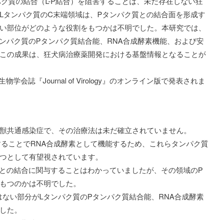
ク質の結合（L-P結合）を阻害することは、未だ存在しない狂
Lタンパク質のC末端領域は、Pタンパク質との結合面を形成す
い部位がどのような役割をもつかは不明でした。本研究では、
ンパク質のPタンパク質結合能、RNA合成酵素機能、および安
この成果は、狂犬病治療薬開発における基盤情報となることが
学会誌『Journal of Virology』のオンライン版で発表されま
獣共通感染症で、その治療法は未だ確立されていません。
することでRNA合成酵素として機能するため、これらタンパク質
つとして有望視されています。
質との結合に関与することはわかっていましたが、その領域のP
もつのかは不明でした。
ない部分がLタンパク質のPタンパク質結合能、RNA合成酵素
した。