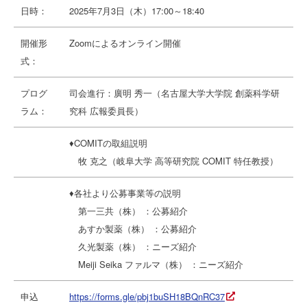
日時：
2025年7月3日（木）17:00～18:40
開催形
Zoomによるオンライン開催
式：
プログ
司会進行：廣明 秀一（名古屋大学大学院 創薬科学研
ラム：
究科 広報委員長）
♦COMITの取組説明
牧 克之（岐阜大学 高等研究院 COMIT 特任教授）
♦各社より公募事業等の説明
第一三共（株） ：公募紹介
あすか製薬（株） ：公募紹介
久光製薬（株） ：ニーズ紹介
Meiji Seika ファルマ（株） ：ニーズ紹介
申込
https://forms.gle/pbj1buSH18BQnRC37