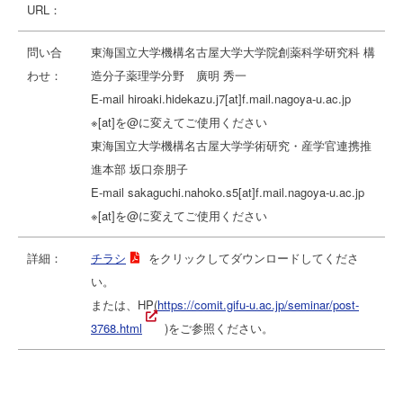
URL：
問い合
東海国立大学機構名古屋大学大学院創薬科学研究科 構
わせ：
造分子薬理学分野 廣明 秀一
E-mail hiroaki.hidekazu.j7[at]f.mail.nagoya-u.ac.jp
※[at]を@に変えてご使用ください
東海国立大学機構名古屋大学学術研究・産学官連携推
進本部 坂口奈朋子
E-mail sakaguchi.nahoko.s5[at]f.mail.nagoya-u.ac.jp
※[at]を@に変えてご使用ください
詳細：
チラシ
をクリックしてダウンロードしてくださ
い。
または、HP(
https://comit.gifu-u.ac.jp/seminar/post-
3768.html
)をご参照ください。