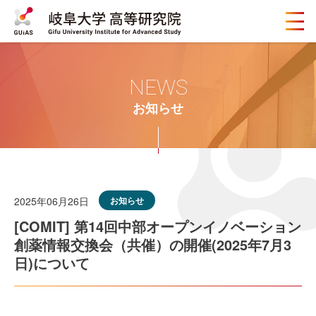
メ
ニ
ュ
ー
ボ
NEWS
タ
ン
お知らせ
2025年06月26日
お知らせ
[COMIT] 第14回中部オープンイノベーション
創薬情報交換会（共催）の開催(2025年7月3
日)について