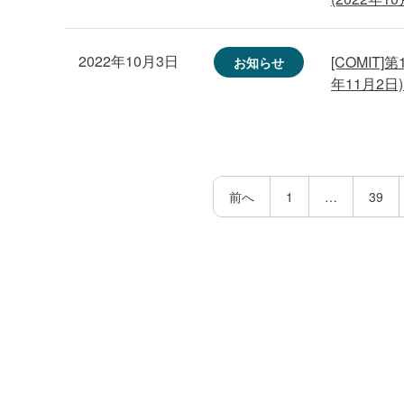
2022年10月3日
[COMIT
お知らせ
年11月2日
投
稿
前へ
1
…
39
の
ペ
ー
ジ
送
り