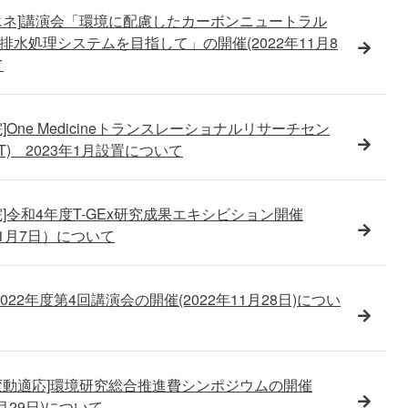
エネ]講演会「環境に配慮したカーボンニュートラル
排水処理システムを目指して」の開催(2022年11月8
て
]One Medicineトランスレーショナルリサーチセン
IT) 2023年1月設置について
院]令和4年度T-GEx研究成果エキシビション開催
11月7日）について
2022年度第4回講演会の開催(2022年11月28日)につい
変動適応]環境研究総合推進費シンポジウムの開催
0月29日)について