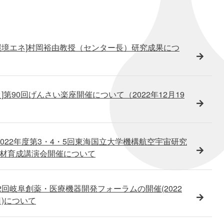
環境エネ]村岡裕由教授（センター長）研究成果につ
]第90回げんさい楽座開催について（2022年12月19
]2022年度第3・4・5回東海国立大学機構航空宇宙研究
材育成講演会開催について
]第2回岐阜創薬・医療機器開発フォーラムの開催(2022
日)について